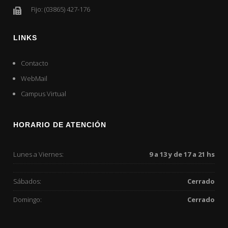
Fijo: (03865) 427-176
LINKS
Contacto
WebMail
Campus Virtual
HORARIO DE ATENCIÓN
Lunes a Viernes:
9 a 13 y de 17 a 21 hs
Sábados:
Cerrado
Domingo:
Cerrado