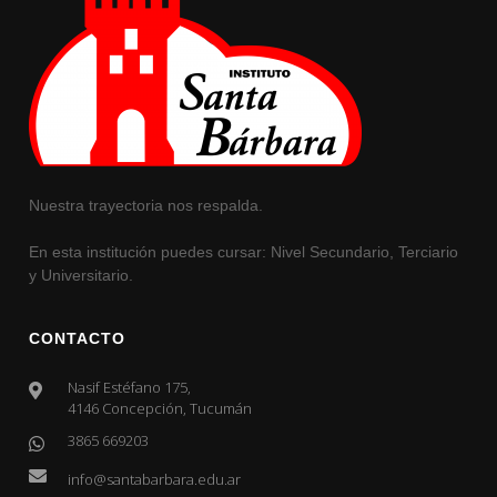
Nuestra trayectoria nos respalda.
En esta institución puedes cursar: Nivel Secundario, Terciario
y Universitario.
CONTACTO
Nasif Estéfano 175,
4146 Concepción, Tucumán
3865 669203
info@santabarbara.edu.ar