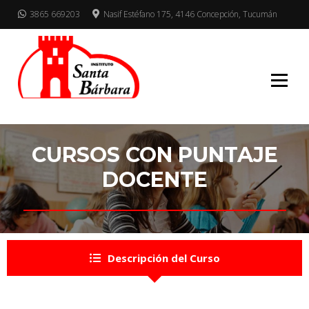
3865 669203
Nasif Estéfano 175, 4146 Concepción, Tucumán
Mucho para elegir
INSTITUTO
SANTA BARBARA
CURSOS CON PUNTAJE
DOCENTE
Descripción del Curso