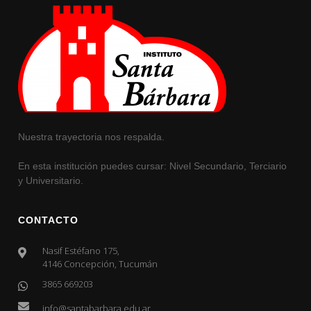
Nuestra trayectoria nos respalda.
En esta institución puedes cursar: Nivel Secundario, Terciario
y Universitario.
CONTACTO
Nasif Estéfano 175,
4146 Concepción, Tucumán
3865 669203
info@santabarbara.edu.ar