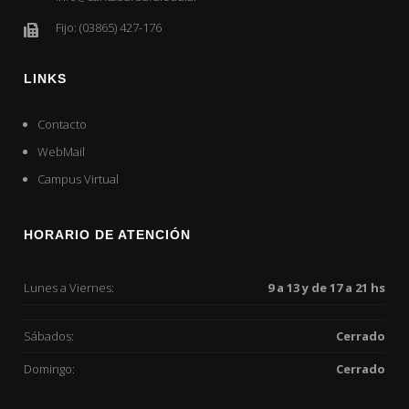
Fijo: (03865) 427-176
LINKS
Contacto
WebMail
Campus Virtual
HORARIO DE ATENCIÓN
Lunes a Viernes:
9 a 13 y de 17 a 21 hs
Sábados:
Cerrado
Domingo:
Cerrado