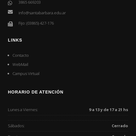
3865 669203
info@santabarbara.edu.ar
Fijo: (03865) 427-176
LINKS
Contacto
WebMail
Campus Virtual
HORARIO DE ATENCIÓN
Lunes a Viernes:
9 a 13 y de 17 a 21 hs
Sábados:
Cerrado