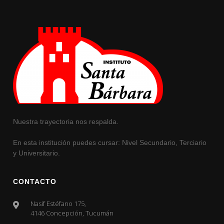
Nuestra trayectoria nos respalda.
En esta institución puedes cursar: Nivel Secundario, Terciario
y Universitario.
CONTACTO
Nasif Estéfano 175,
4146 Concepción, Tucumán