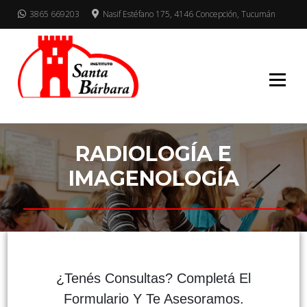
3865 669203
Nasif Estéfano 175, 4146 Concepción, Tucumán
Mucho para elegir
INSTITUTO
SANTA BARBARA
RADIOLOGÍA E
IMAGENOLOGÍA
¿Tenés Consultas? Completá El
Formulario Y Te Asesoramos.