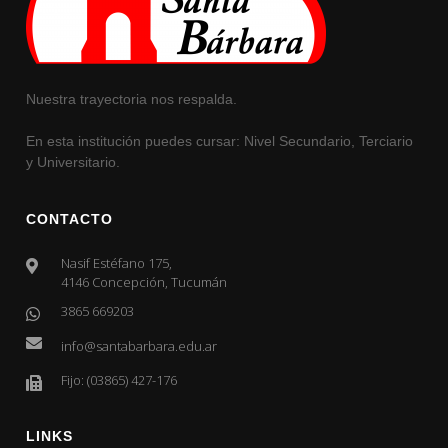
Nuestra trayectoria nos respalda.
En esta institución puedes cursar: Nivel Secundario, Terciario
y Universitario.
CONTACTO
Nasif Estéfano 175,
4146 Concepción, Tucumán
3865 669203
info@santabarbara.edu.ar
Fijo: (03865) 427-176
LINKS