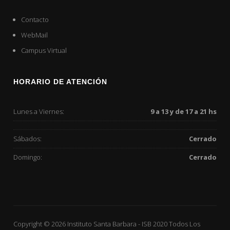
Contacto
WebMail
Campus Virtual
HORARIO DE ATENCIÓN
Lunes a Viernes:
9 a 13 y de 17 a 21 hs
Sábados:
Cerrado
Domingo:
Cerrado
Copyright © 2026
Instituto Santa Barbara
-
ISB
2020 Todos Los