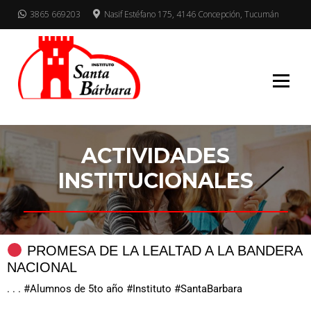
3865 669203
Nasif Estéfano 175, 4146 Concepción, Tucumán
Mucho para elegir
INSTITUTO
SANTA BARBARA
ACTIVIDADES
INSTITUCIONALES
PROMESA DE LA LEALTAD A LA BANDERA
NACIONAL
. . . #Alumnos de 5to año #Instituto #SantaBarbara